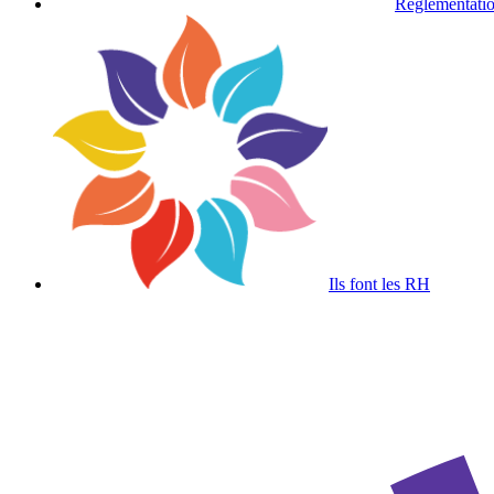
Réglementatio
Ils font les RH