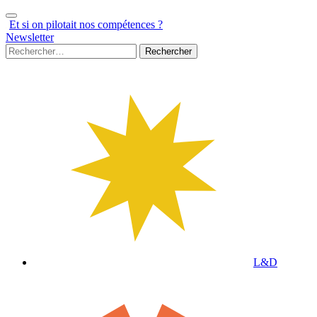
Aller
au
Et si on pilotait nos compétences ?
contenu
Newsletter
Rechercher :
L&D